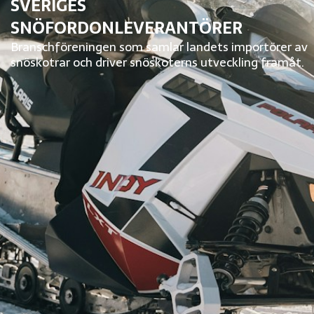
SVERIGES
SNÖFORDONLEVERANTÖRER
Branschföreningen som samlar landets importörer av
snöskotrar och driver snöskoterns utveckling framåt.